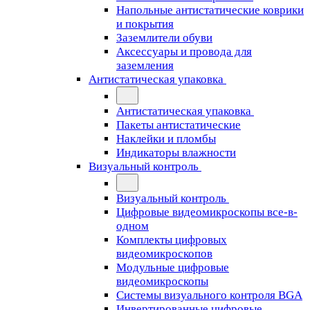
Напольные антистатические коврики
и покрытия
Заземлители обуви
Аксессуары и провода для
заземления
Антистатическая упаковка
Антистатическая упаковка
Пакеты антистатические
Наклейки и пломбы
Индикаторы влажности
Визуальный контроль
Визуальный контроль
Цифровые видеомикроскопы все-в-
одном
Комплекты цифровых
видеомикроскопов
Модульные цифровые
видеомикроскопы
Cистемы визуального контроля BGA
Инвертированные цифровые