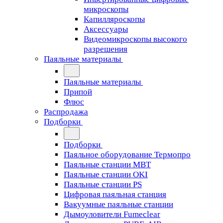
микроскопы
Капилляроскопы
Аксессуары
Видеомикроскопы высокого
разрешения
Паяльные материалы
Паяльные материалы
Припой
Флюс
Распродажа
Подборки
Подборки
Паяльное оборудование Термопро
Паяльные станции MBT
Паяльные станции OKI
Паяльные станции PS
Цифровая паяльная станция
Вакуумные паяльные станции
Дымоуловители Fumeclear