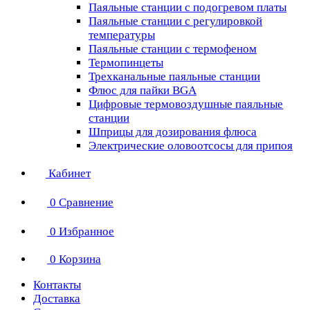
Паяльные станции с подогревом платы
Паяльные станции с регулировкой
температуры
Паяльные станции с термофеном
Термопинцеты
Трехканальные паяльные станции
Флюс для пайки BGA
Цифровые термовоздушные паяльные
станции
Шприцы для дозирования флюса
Электрические оловоотсосы для припоя
Кабинет
0
Сравнение
0
Избранное
0
Корзина
Контакты
Доставка