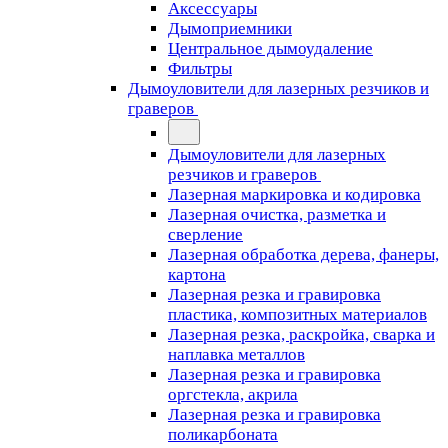
Аксессуары
Дымоприемники
Центральное дымоудаление
Фильтры
Дымоуловители для лазерных резчиков и
граверов
Дымоуловители для лазерных
резчиков и граверов
Лазерная маркировка и кодировка
Лазерная очистка, разметка и
сверление
Лазерная обработка дерева, фанеры,
картона
Лазерная резка и гравировка
пластика, композитных материалов
Лазерная резка, раскройка, сварка и
наплавка металлов
Лазерная резка и гравировка
оргстекла, акрила
Лазерная резка и гравировка
поликарбоната