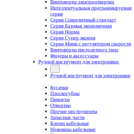
Винтоверты электроотвертки
Интеллектуальная программируемая
серия
Серия Современный стандарт
Серия Базовая экономичная
Серия Норма
Серия Cупер эконом
Серия Мини с регулятором скорости
Винтоверты пистолетного типа
Фидеры и аксессуары
Ручной инструмент для электроники
Ручной инструмент для электроники
Кусачки
Плоскогубцы
Пинцеты
Отвертки
Прочие инструменты
Запасные части
Клещи кабельные
Ножницы кабельные