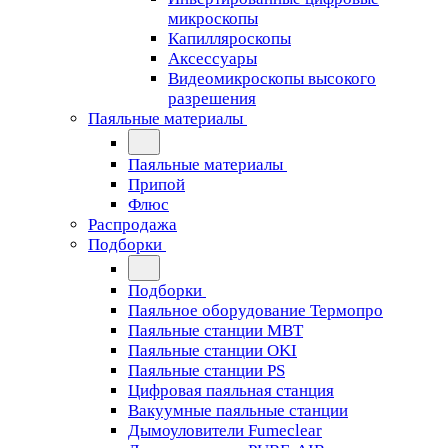
микроскопы
Капилляроскопы
Аксессуары
Видеомикроскопы высокого
разрешения
Паяльные материалы
Паяльные материалы
Припой
Флюс
Распродажа
Подборки
Подборки
Паяльное оборудование Термопро
Паяльные станции MBT
Паяльные станции OKI
Паяльные станции PS
Цифровая паяльная станция
Вакуумные паяльные станции
Дымоуловители Fumeclear