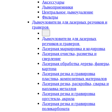
Аксессуары
Дымоприемники
Центральное дымоудаление
Фильтры
Дымоуловители для лазерных резчиков и
граверов
Дымоуловители для лазерных
резчиков и граверов
Лазерная маркировка и кодировка
Лазерная очистка, разметка и
сверление
Лазерная обработка дерева, фанеры,
картона
Лазерная резка и гравировка
пластика, композитных материалов
Лазерная резка, раскройка, сварка и
наплавка металлов
Лазерная резка и гравировка
оргстекла, акрила
Лазерная резка и гравировка
поликарбоната