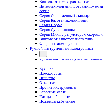
Винтоверты электроотвертки
Интеллектуальная программируемая
серия
Серия Современный стандарт
Серия Базовая экономичная
Серия Норма
Серия Cупер эконом
Серия Мини с регулятором скорости
Винтоверты пистолетного типа
Фидеры и аксессуары
Ручной инструмент для электроники
Ручной инструмент для электроники
Кусачки
Плоскогубцы
Пинцеты
Отвертки
Прочие инструменты
Запасные части
Клещи кабельные
Ножницы кабельные