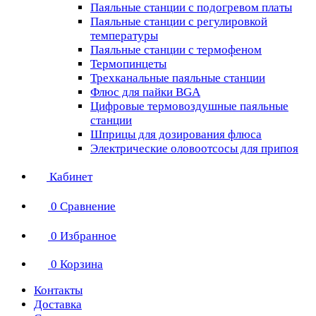
Паяльные станции с подогревом платы
Паяльные станции с регулировкой
температуры
Паяльные станции с термофеном
Термопинцеты
Трехканальные паяльные станции
Флюс для пайки BGA
Цифровые термовоздушные паяльные
станции
Шприцы для дозирования флюса
Электрические оловоотсосы для припоя
Кабинет
0
Сравнение
0
Избранное
0
Корзина
Контакты
Доставка