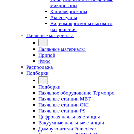
микроскопы
Капилляроскопы
Аксессуары
Видеомикроскопы высокого
разрешения
Паяльные материалы
Паяльные материалы
Припой
Флюс
Распродажа
Подборки
Подборки
Паяльное оборудование Термопро
Паяльные станции MBT
Паяльные станции OKI
Паяльные станции PS
Цифровая паяльная станция
Вакуумные паяльные станции
Дымоуловители Fumeclear