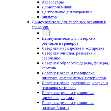
Аксессуары
Дымоприемники
Центральное дымоудаление
Фильтры
Дымоуловители для лазерных резчиков и
граверов
Дымоуловители для лазерных
резчиков и граверов
Лазерная маркировка и кодировка
Лазерная очистка, разметка и
сверление
Лазерная обработка дерева, фанеры,
картона
Лазерная резка и гравировка
пластика, композитных материалов
Лазерная резка, раскройка, сварка и
наплавка металлов
Лазерная резка и гравировка
оргстекла, акрила
Лазерная резка и гравировка
поликарбоната