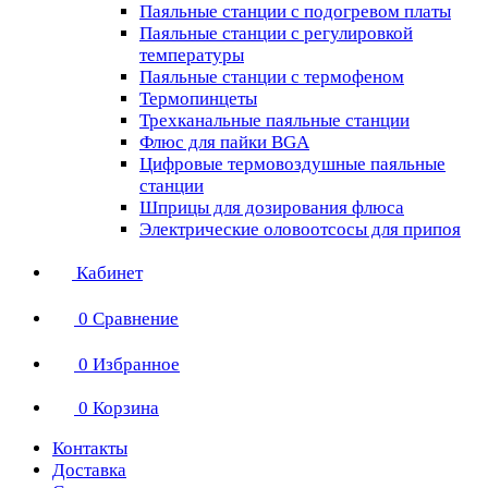
Паяльные станции с подогревом платы
Паяльные станции с регулировкой
температуры
Паяльные станции с термофеном
Термопинцеты
Трехканальные паяльные станции
Флюс для пайки BGA
Цифровые термовоздушные паяльные
станции
Шприцы для дозирования флюса
Электрические оловоотсосы для припоя
Кабинет
0
Сравнение
0
Избранное
0
Корзина
Контакты
Доставка