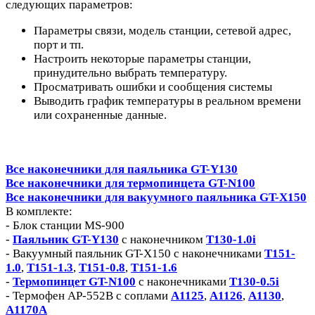
следующих параметров:
Параметры связи, модель станции, сетевой адрес,
порт и тп.
Настроить некоторые параметры станции,
принудительно выбрать температуру.
Просматривать ошибки и сообщения системы
Выводить график температуры в реальном времени
или сохраненные данные.
Все наконечники для паяльника GT-Y130
Все наконечники для термопинцета GT-N100
Все наконечники для вакуумного паяльника GT-X150
В комплекте:
- Блок станции MS-900
-
Паяльник GT-Y130
с наконечником
T130-1.0i
- Вакуумный паяльник GT-X150 с наконечниками
T151-
1.0
,
T151-1.3
,
T151-0.8
,
T151-1.6
-
Термопинцет GT-N100
с наконечниками
T130-0.5i
- Термофен AP-552B с соплами
A1125
,
A1126
,
A1130
,
A1170A