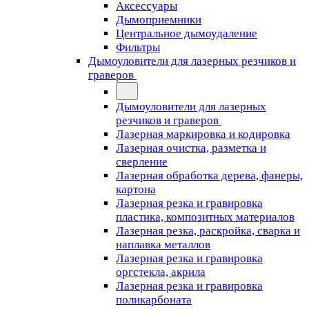
Аксессуары
Дымоприемники
Центральное дымоудаление
Фильтры
Дымоуловители для лазерных резчиков и
граверов
Дымоуловители для лазерных
резчиков и граверов
Лазерная маркировка и кодировка
Лазерная очистка, разметка и
сверление
Лазерная обработка дерева, фанеры,
картона
Лазерная резка и гравировка
пластика, композитных материалов
Лазерная резка, раскройка, сварка и
наплавка металлов
Лазерная резка и гравировка
оргстекла, акрила
Лазерная резка и гравировка
поликарбоната