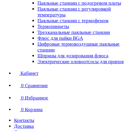
Паяльные станции с подогревом платы
Паяльные станции с регулировкой
температуры
Паяльные станции с термофеном
Термопинцеты
Трехканальные паяльные станции
Флюс для пайки BGA
Цифровые термовоздушные паяльные
станции
Шприцы для дозирования флюса
Электрические оловоотсосы для припоя
Кабинет
0
Сравнение
0
Избранное
0
Корзина
Контакты
Доставка