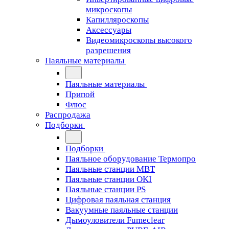
микроскопы
Капилляроскопы
Аксессуары
Видеомикроскопы высокого
разрешения
Паяльные материалы
Паяльные материалы
Припой
Флюс
Распродажа
Подборки
Подборки
Паяльное оборудование Термопро
Паяльные станции MBT
Паяльные станции OKI
Паяльные станции PS
Цифровая паяльная станция
Вакуумные паяльные станции
Дымоуловители Fumeclear