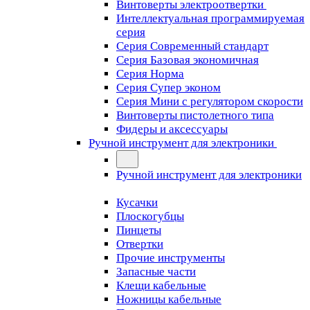
Винтоверты электроотвертки
Интеллектуальная программируемая
серия
Серия Современный стандарт
Серия Базовая экономичная
Серия Норма
Серия Cупер эконом
Серия Мини с регулятором скорости
Винтоверты пистолетного типа
Фидеры и аксессуары
Ручной инструмент для электроники
Ручной инструмент для электроники
Кусачки
Плоскогубцы
Пинцеты
Отвертки
Прочие инструменты
Запасные части
Клещи кабельные
Ножницы кабельные