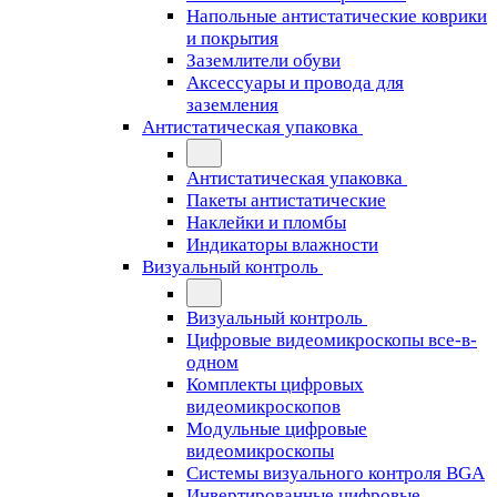
Напольные антистатические коврики
и покрытия
Заземлители обуви
Аксессуары и провода для
заземления
Антистатическая упаковка
Антистатическая упаковка
Пакеты антистатические
Наклейки и пломбы
Индикаторы влажности
Визуальный контроль
Визуальный контроль
Цифровые видеомикроскопы все-в-
одном
Комплекты цифровых
видеомикроскопов
Модульные цифровые
видеомикроскопы
Cистемы визуального контроля BGA
Инвертированные цифровые