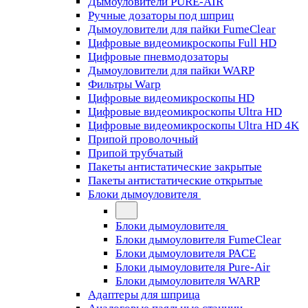
Дымоуловители PURE-AIR
Ручные дозаторы под шприц
Дымоуловители для пайки FumeClear
Цифровые видеомикроскопы Full HD
Цифровые пневмодозаторы
Дымоуловители для пайки WARP
Фильтры Warp
Цифровые видеомикроскопы HD
Цифровые видеомикроскопы Ultra HD
Цифровые видеомикроскопы Ultra HD 4K
Припой проволочный
Припой трубчатый
Пакеты антистатические закрытые
Пакеты антистатические открытые
Блоки дымоуловителя
Блоки дымоуловителя
Блоки дымоуловителя FumeClear
Блоки дымоуловителя PACE
Блоки дымоуловителя Pure-Air
Блоки дымоуловителя WARP
Адаптеры для шприца