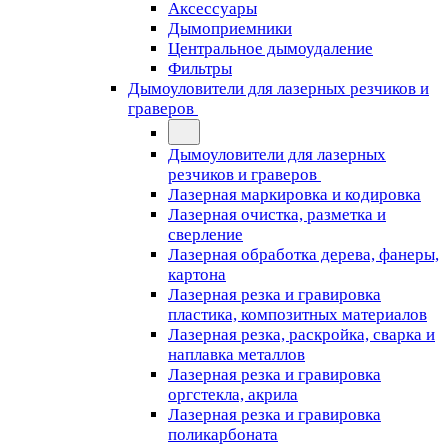
Аксессуары
Дымоприемники
Центральное дымоудаление
Фильтры
Дымоуловители для лазерных резчиков и
граверов
Дымоуловители для лазерных
резчиков и граверов
Лазерная маркировка и кодировка
Лазерная очистка, разметка и
сверление
Лазерная обработка дерева, фанеры,
картона
Лазерная резка и гравировка
пластика, композитных материалов
Лазерная резка, раскройка, сварка и
наплавка металлов
Лазерная резка и гравировка
оргстекла, акрила
Лазерная резка и гравировка
поликарбоната