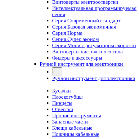
Винтоверты электроотвертки
Интеллектуальная программируемая
серия
Серия Современный стандарт
Серия Базовая экономичная
Серия Норма
Серия Cупер эконом
Серия Мини с регулятором скорости
Винтоверты пистолетного типа
Фидеры и аксессуары
Ручной инструмент для электроники
Ручной инструмент для электроники
Кусачки
Плоскогубцы
Пинцеты
Отвертки
Прочие инструменты
Запасные части
Клещи кабельные
Ножницы кабельные