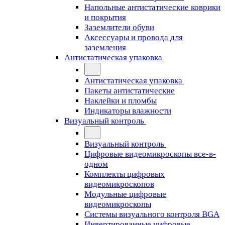
Напольные антистатические коврики
и покрытия
Заземлители обуви
Аксессуары и провода для
заземления
Антистатическая упаковка
Антистатическая упаковка
Пакеты антистатические
Наклейки и пломбы
Индикаторы влажности
Визуальный контроль
Визуальный контроль
Цифровые видеомикроскопы все-в-
одном
Комплекты цифровых
видеомикроскопов
Модульные цифровые
видеомикроскопы
Cистемы визуального контроля BGA
Инвертированные цифровые