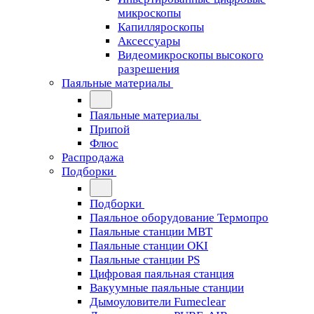
микроскопы
Капилляроскопы
Аксессуары
Видеомикроскопы высокого
разрешения
Паяльные материалы
Паяльные материалы
Припой
Флюс
Распродажа
Подборки
Подборки
Паяльное оборудование Термопро
Паяльные станции MBT
Паяльные станции OKI
Паяльные станции PS
Цифровая паяльная станция
Вакуумные паяльные станции
Дымоуловители Fumeclear