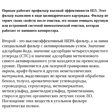
Первым работает префильтр высокой эффективности H13. Этот
фильтр выполнен в виде цилиндрического картриджа. Фильтр не
теряет своих свойств после очистки, его можно очищать вручную
или встроенной системой пневматической очистки, которая
работает от внешнего компрессора.
Второй - это высокоэффективный HEPA-фильтр, а за ними
специальный фильтр с активированным углем. Значение
адсорбции йода, значение адсорбции четыреххлористого
углерода (CTC) и значение адсорбции метиленового
синего активированного угля находятся на превосходном
уровне. Применяется для лазерной гравировки кожи,
акрила, крафт-бумаги и других неметаллических
материалов, выделяющих во время лазерной обработки
бензол, толуол, ароматические углеводороды,
сероводород, сероуглерод, метилмеркаптан,
метилсульфид, диметилдисульфид, триметиламин,
стирол и других органических летучих газов ЛО.
Поглощение этих веществ в угольном фильтре
практически полное.