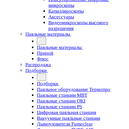
микроскопы
Капилляроскопы
Аксессуары
Видеомикроскопы высокого
разрешения
Паяльные материалы
Паяльные материалы
Припой
Флюс
Распродажа
Подборки
Подборки
Паяльное оборудование Термопро
Паяльные станции MBT
Паяльные станции OKI
Паяльные станции PS
Цифровая паяльная станция
Вакуумные паяльные станции
Дымоуловители Fumeclear