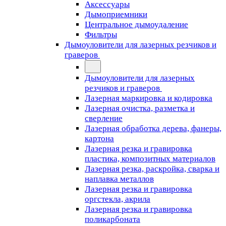
Аксессуары
Дымоприемники
Центральное дымоудаление
Фильтры
Дымоуловители для лазерных резчиков и
граверов
Дымоуловители для лазерных
резчиков и граверов
Лазерная маркировка и кодировка
Лазерная очистка, разметка и
сверление
Лазерная обработка дерева, фанеры,
картона
Лазерная резка и гравировка
пластика, композитных материалов
Лазерная резка, раскройка, сварка и
наплавка металлов
Лазерная резка и гравировка
оргстекла, акрила
Лазерная резка и гравировка
поликарбоната