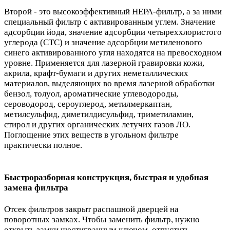
Второй - это высокоэффективный HEPA-фильтр, а за ними
специальный фильтр с активированным углем. Значение
адсорбции йода, значение адсорбции четыреххлористого
углерода (CTC) и значение адсорбции метиленового
синего активированного угля находятся на превосходном
уровне. Применяется для лазерной гравировки кожи,
акрила, крафт-бумаги и других неметаллических
материалов, выделяющих во время лазерной обработки
бензол, толуол, ароматические углеводороды,
сероводород, сероуглерод, метилмеркаптан,
метилсульфид, диметилдисульфид, триметиламин,
стирол и других органических летучих газов ЛО.
Поглощение этих веществ в угольном фильтре
практически полное.
Быстроразборная конструкция, быстрая и удобная
замена фильтра
Отсек фильтров закрыт распашной дверцей на
поворотных замках. Чтобы заменить фильтр, нужно
открыть замки шестигранным ключом, отпустить