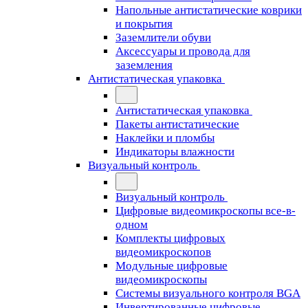
Напольные антистатические коврики
и покрытия
Заземлители обуви
Аксессуары и провода для
заземления
Антистатическая упаковка
Антистатическая упаковка
Пакеты антистатические
Наклейки и пломбы
Индикаторы влажности
Визуальный контроль
Визуальный контроль
Цифровые видеомикроскопы все-в-
одном
Комплекты цифровых
видеомикроскопов
Модульные цифровые
видеомикроскопы
Cистемы визуального контроля BGA
Инвертированные цифровые