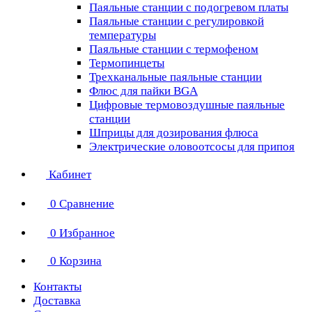
Паяльные станции с подогревом платы
Паяльные станции с регулировкой
температуры
Паяльные станции с термофеном
Термопинцеты
Трехканальные паяльные станции
Флюс для пайки BGA
Цифровые термовоздушные паяльные
станции
Шприцы для дозирования флюса
Электрические оловоотсосы для припоя
Кабинет
0
Сравнение
0
Избранное
0
Корзина
Контакты
Доставка