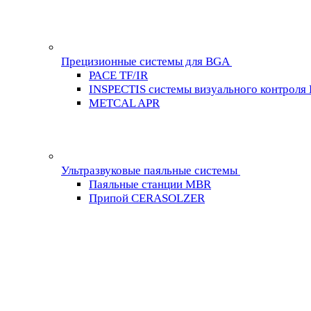
Прецизионные системы для BGA
PACE TF/IR
INSPECTIS системы визуального контроля
METCAL APR
Ультразвуковые паяльные системы
Паяльные станции MBR
Припой CERASOLZER